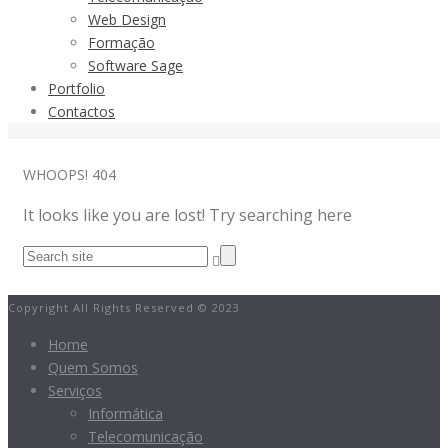
Web Design
Formação
Software Sage
Portfolio
Contactos
WHOOPS!
404
It looks like you are lost! Try searching here
Copyright All Rights Reserved © 2023
Home
Quem Somos
Serviços
Informática
Telecomunicação