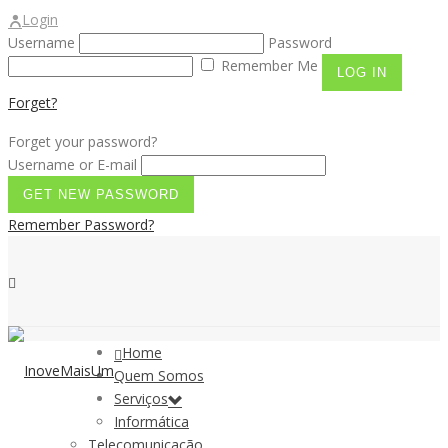
Login
Username
Password
Remember Me
Forget?
Forget your password?
Username or E-mail
Remember Password?
Home
Quem Somos
Serviços
Informática
Telecomunicação