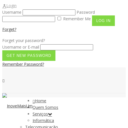
Login
Username
Password
Remember Me
Forget?
Forget your password?
Username or E-mail
Remember Password?
Home
Quem Somos
Serviços
Informática
Telecomunicação