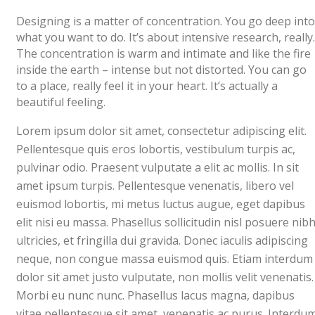
Designing is a matter of concentration. You go deep into
what you want to do. It’s about intensive research, really.
The concentration is warm and intimate and like the fire
inside the earth – intense but not distorted. You can go
to a place, really feel it in your heart. It’s actually a
beautiful feeling.
Lorem ipsum dolor sit amet, consectetur adipiscing elit.
Pellentesque quis eros lobortis, vestibulum turpis ac,
pulvinar odio. Praesent vulputate a elit ac mollis. In sit
amet ipsum turpis. Pellentesque venenatis, libero vel
euismod lobortis, mi metus luctus augue, eget dapibus
elit nisi eu massa. Phasellus sollicitudin nisl posuere nib
ultricies, et fringilla dui gravida. Donec iaculis adipiscing
neque, non congue massa euismod quis. Etiam interdum
dolor sit amet justo vulputate, non mollis velit venenatis.
Morbi eu nunc nunc. Phasellus lacus magna, dapibus
vitae pellentesque sit amet, venenatis ac purus. Interdu