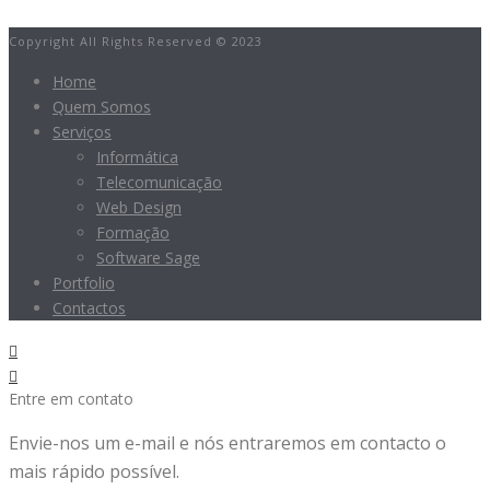
Copyright All Rights Reserved © 2023
Home
Quem Somos
Serviços
Informática
Telecomunicação
Web Design
Formação
Software Sage
Portfolio
Contactos
Entre em contato
Envie-nos um e-mail e nós entraremos em contacto o
mais rápido possível.