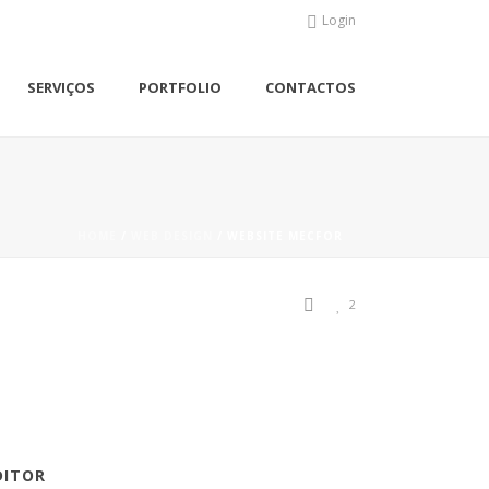
Login
SERVIÇOS
PORTFOLIO
CONTACTOS
HOME
/
WEB DESIGN
/
WEBSITE MECFOR
2
DITOR