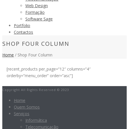
Web Design
Formação
Software Sage
Portfolio
Contactos
SHOP FOUR COLUMN
Home
/ Shop Four Column
[recent_products per_page=”12″ columns=”4″
orderby=”menu_order” order=”asc”]
Copyright All Rights Reserved © 2023
Home
Quem Somos
Serviços
Informática
Telecomunicação