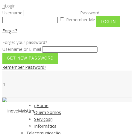
Login
Username
Password
Remember Me
Forget?
Forget your password?
Username or E-mail
Remember Password?
Home
Quem Somos
Serviços
Informática
Telecomunicação