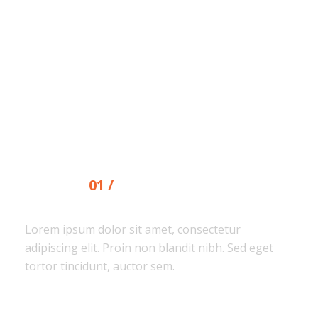
Our Process
01 /
CONCEPTS AND
BRAINSTORMING
Lorem ipsum dolor sit amet, consectetur
adipiscing elit. Proin non blandit nibh. Sed eget
tortor tincidunt, auctor sem.