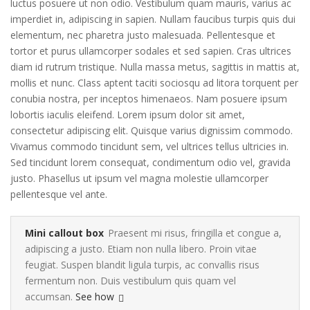
luctus posuere ut non odio. Vestibulum quam mauris, varius ac
imperdiet in, adipiscing in sapien. Nullam faucibus turpis quis dui
elementum, nec pharetra justo malesuada. Pellentesque et
tortor et purus ullamcorper sodales et sed sapien. Cras ultrices
diam id rutrum tristique. Nulla massa metus, sagittis in mattis at,
mollis et nunc. Class aptent taciti sociosqu ad litora torquent per
conubia nostra, per inceptos himenaeos. Nam posuere ipsum
lobortis iaculis eleifend. Lorem ipsum dolor sit amet,
consectetur adipiscing elit. Quisque varius dignissim commodo.
Vivamus commodo tincidunt sem, vel ultrices tellus ultricies in.
Sed tincidunt lorem consequat, condimentum odio vel, gravida
justo. Phasellus ut ipsum vel magna molestie ullamcorper
pellentesque vel ante.
Mini callout box
Praesent mi risus, fringilla et congue a,
adipiscing a justo. Etiam non nulla libero. Proin vitae
feugiat. Suspen blandit ligula turpis, ac convallis risus
fermentum non. Duis vestibulum quis quam vel
accumsan.
See how