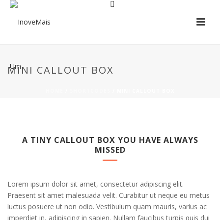
MINI CALLOUT BOX
HOME
/
SHORTCODES
/ MINI CALLOUT BOX
A TINY CALLOUT BOX YOU HAVE ALWAYS
MISSED
Lorem ipsum dolor sit amet, consectetur adipiscing elit.
Praesent sit amet malesuada velit. Curabitur ut neque eu metus
luctus posuere ut non odio. Vestibulum quam mauris, varius ac
imperdiet in, adipiscing in sapien. Nullam faucibus turpis quis dui