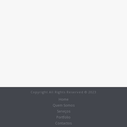
IMAGEM DE MARCA AUDICHEM
DESIGN GRÁFICO
,
TIPOGRAFIA
IMAGEM DE MARCA AUDIFORM
DESIGN GRÁFICO
,
TIPOGRAFIA
Copyright All Rights Reserved © 2023
Home
Quem Somos
Serviços
Portfolio
Contactos