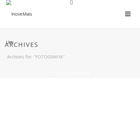
ARCHIVES
Archives for: "FOTOGRAFIA"
HOME
/
FOTOGRAFIA
GLOW PARTY ZUMB
FOTOGRAFIA
Cras tristique turpis justo, eu consequat sem
adipiscing ut. Donec posuere bibendum metus.
Quisque gravida luctus volutpat.