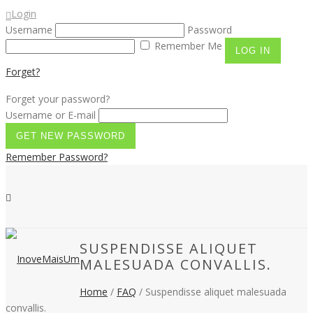
Login
Username
Password
Remember Me
Forget?
Forget your password?
Username or E-mail
Remember Password?
SUSPENDISSE ALIQUET
MALESUADA CONVALLIS.
Home
/
FAQ
/ Suspendisse aliquet malesuada
convallis.